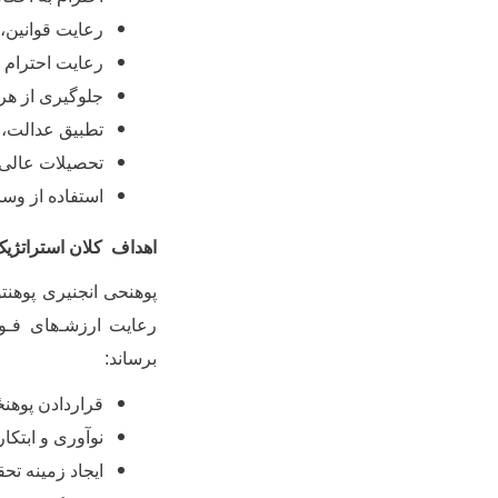
رعایت قوانین،
رعایت احترام م
جلوگیری از هر
تطبیق عدالت، 
تحصیلات عالی و
استفاده از وسا
اهداف کلان استراتژی
پوهنحی انجنیری پوهنت
رعایت ارزشـ‌های فـو
برساند
:
قراردادن
پوهن
نوآوری و ابتکا
ایجاد زمینه تح