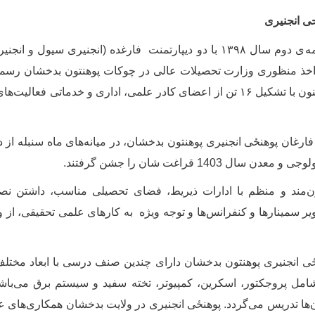
حی انجنیری
مه
ی دوم سال ۱۳۹۸ با دو دیپارتمنت فارغده (انجنیری سیول و 
از اخذ منظوری وزارت تحصیلات عالی در چوکات پوهنتون بدخشان رسماً
خویش را آغاز نمود. اکنون با تشکیل ۱۶ تن از اعضای کادر علمی، اداری و خدمات
 فارغان
پوهنځی
انجنیری پوهنتون بدخشان‌، در میانه‌های ماه سنبله از 
ل 1403 قراغت شان را جشن گرفتند.
مند و منظم با ادارات ذیریط، فضای تحصیلی مناسب، داشتن نصاب
یر سمینارها و کنفرانس‌ها و توجه ویژه به کارهای علمی تحقیقی، از 
ځی
انجنیری پوهنتون بدخشان دارای چندین صنف درسی با ابعاد مختلف
شامل پروجکتور، اسکرین، کمپیوتر، تخته سفید و سیستم برق می
باش
ن‌ها تدریس می‌گردد. پوهنځی انجنیری در ولایت بدخشان همکاری‌های ع