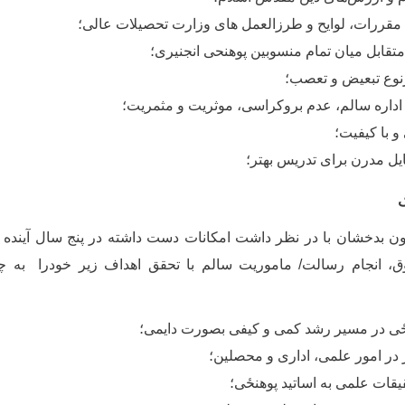
 مقررات، لوایح و طرزالعمل های وزارت تحصیلات عالی؛
تقابل میان تمام منسوبین پوهنحی انجنیری؛
نوع تبعیض و تعصب؛
اداره سالم، عدم بروکراسی، موثریت و مثمریت؛
 با کیفیت؛
یل مدرن برای تدریس بهتر؛
ک
ون بدخشان با در نظر داشت امکانات دست داشته در پنج سال آینده د
ق، انجام رسالت/ ماموریت سالم با تحقق اهداف زیر خودرا به چ
ځی
در مسیر رشد کمی و کیفی بصورت دایمی؛
ر در امور علمی، اداری و محصلین؛
قیقات علمی به اساتید
پوهنځی
؛