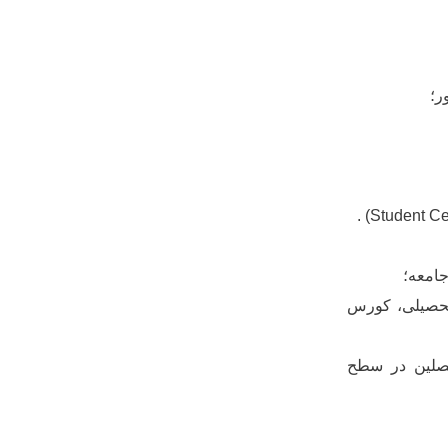
ر؛
. (Student C
جامعه؛
 تحصیلی، کورس
حصلین در سطح