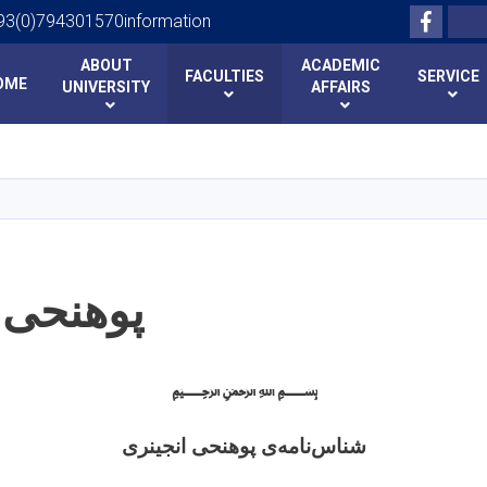
Facebo
Search
93(0)794301570information
ABOUT
ACADEMIC
FACULTIES
SERVICE
OME
UNIVERSITY
AFFAIRS
Skip
to
main
content
پوهنحی 
﷽
شناس
نامه
ی پوهنحی انجینری