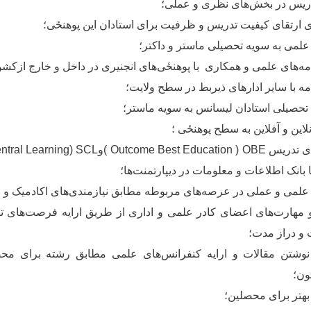
دریس در بخش‌های نظری و عملی؛
ای ارتقای کیفیت تدریس و ظرفیت برای استادان این
پوهنځی
؛
لمی به سویه تحصیلی ماستر و داکتر؛
امه‌های علمی و همکاری با
پوهنځی
‌های انجنیری در داخل و خارج ازکشو
مه با سایر ادارهای ذیربط در سطح ولایت؛
تحصیلی استادان لیسانس به سویه ماستر؛
آنلاین و آفلاین به سطح
پوهنځی
؛
ی تدریس
OBE
Outcome Best Education )
(
و
entral Learning) SCL
ا بانک اطلاعات و معلومات در دیپارتمنت‌ها؛
 علمی و عملی در عرصه‌های مربوطه مطابق نیازمندی‌های اکادمیک و 
 مهارت‌های اعضای کادر علمی و اداری از طریق ارایه فرصت‌های
 و دراز مدت؛
وشتن مقالات و ارایه کنفرانس‌های علمی مطابق رشته برای م
ون؛
بهتر برای محصلین؛