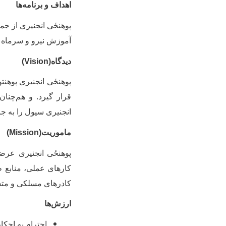
اهداف و برنامه‌ها
پوهنځی
انجنیری از جم
آموزش نیرو و سرماه ا
دیدگاه
(
Vision
)
پوهنځی
انجنیری پوهنت
قرار گیرد. و هم
چنان
انجنیری سیول را به جام
ماموریت(
Mission
)
پوهنځی
انجنیری عرضه
کارهای عملی، منابع 
کادر‌های مسلکی و مت
ار
احترام به احک