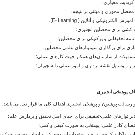
کریدیت معیاری؛
حصل محوری و مبتنی بر نتیجه؛
 اموزش الکترونیکی و آنلاین (
E- Learning
).
شه کشی برای محصلین انجنیری؛
نامه تحقیقاتی و پرکتیکی برای محصلین؛
‌سازی برای برگذاری سیمینارهای علمی محصلین؛
سهیلات از سازمان‌های همکار جهت کارهای عملی؛
ار و وسایل نقشه برداری و امور عملی دانشجویان؛
اف پوهنځی انجنیری
 رسالت پوهنتون و پوهنځی انجنیری اهداف کلی ما قرار ذیل می
باشد:
لابراتوارهای علمی-تحقیقی برای احیای اصل تحقیق و پردازش علم؛
د اعضای کادر علمی پوهنځی به صورت کیفی و کمی؛
اسب اکادمیک جهت رشد استعدادهای محصلان و ایجاد روحیه
ی همکاری