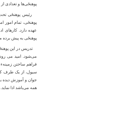
پوهنځی‌ها و تعدادی از
رئیس
پوهنځی
تحت 
پوهنځی
، تمام امور ا
عهده دارد. کارهای اد
پوهنځی
به پیش برده م
تدریس در این
پوهن
می‌شود. امید می رود
فراهم ساختن زمینهء 
سیول، از یک طرف کادر
جوان و آموزش دیده به
همه می
باشد ادا نماید.