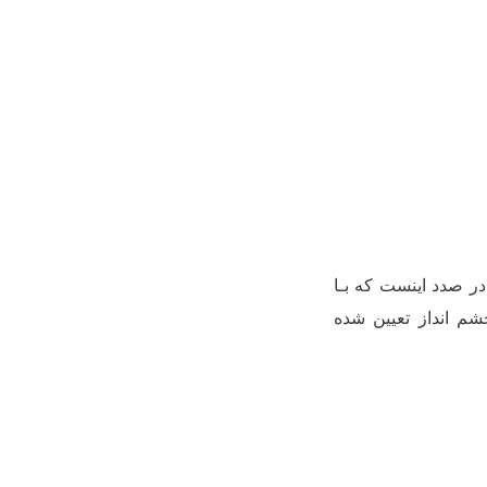
ر صدد این‏ست که بـا
شم انداز تعیین شده