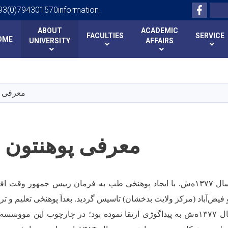
Facebo
Search
93(0)794301570information
ABOUT
ACADEMIC
FACULTIES
SERVICE
OME
UNIVERSITY
AFFAIRS
Skip
to
main
معرفی پ
content
معرفی پوهنتون 
۱۳۷ه
ش. با ایجاد ‌پوهنځی طب به فرمان رییس جمهور وقت افغا
و فیض
آباد (مرکز ولایت بدخشان) تاسیس گردید. بعداَ‌ پوهنځی تعلیم و تر
ناصر خسرو که در سال ۱۳۷۷ه‌ش به پیداگوژی ارتقا نموده بود؛ در چارچوب این 