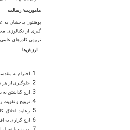
ماموریت/ رسالت
پوهنتون بدخشان به عن
گیری از تکنالوژی مع
تربیه­ی کادرهای علمی
ارزش‌ها
احترام به مقدسا
جلوگیری از هر ن
ارج گذاشتن به د
ترویج و تقویت ر
رعایت اخلاق اک
ارج گزاری به اف
مبارزه با فساد ا