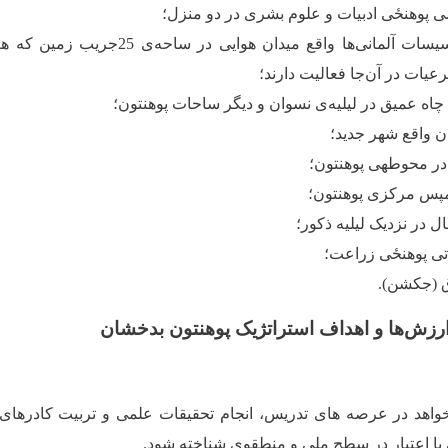
 ‌پوهنځی ادبیات و علوم بشری در دو منزل؛
سات آلمانی‌ها واقع میدان هوایی در ساحه
ی 25جریب زمین که ه
یات در آن‌جا فعالیت دارند؛
اه عمیق در لیلیه‌ی نسوان و دیگر ساحات پوهنتون؛
ن واقع شهر جدید؛
در محوطه‏ی پوهنتون؛
مپس مرکزی پوهنتون؛
 در نزدیک لیلیه ذکور؛
ی ‌پوهنځی زراعت؛
 (جکشن).
ارزش‌ها و اهداف استراتژیک
پوهنتون بدخشان
خواهد در عرصه های تدریس، انجام تحقیقات علمی و تربیت کادرها
 با اعتبار در سطح ملی و منطقوی شناخته شود.