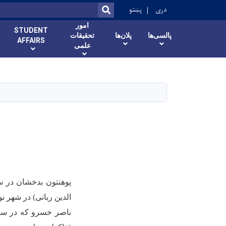
ok
دری
پښتو
SEARCH
امور
STUDENT
پالسی‌ها
پلان‌ها
تحقیقات
AFFAIRS
علمی
پوهنتون بدخشان در سال ۷
الدین ربانی) در شهر ن