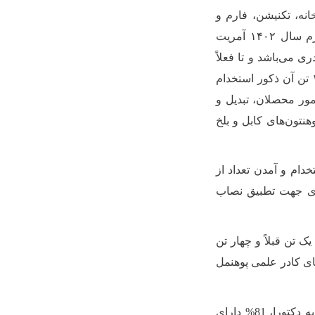
یه، کتابخانه، تکنیشن، فارم و
کلنیک حقوقی در سطح پوهنتون و پوهنحی‌ها تنظیم شده اند. بر اساس گزارش ربع چهارم سال ۱۴۰۲ آمریت
شده پوهنتون بدخشان بدون بست ریاست ۱۹۲ بست کادری می‌باشد و تا فعلاً
۱۶۲تن استاد برحال در ۲۶ دیپارتمنت فعالیت‌ می‌کنندکه ازجمله ۱۱ تن آن طبقه اناث و ۱۵۱ تن آن ذکور استخدام
امور محصلان، تبدیل و
تون‌های کابل و بلخ
ام و آمدن تعداد از
ا، به تعداد ۳۸ تن استادان قراردادی جهت تطبیق نصاب
 پوهاند ندارد، یک تن قبلاً و چهار تن
 و اکثریت مطلق اعضای کادر علمی پوهنمل
با برگشت استادان از دوره‌های تحصیلی ماستری و دکتری، 11% از استادان دارای سویه دکتورا، 81% دارای