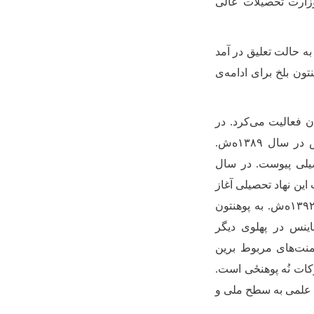
سال ۱۳۸۳ از وزارت معارف به وزارت تحصیلات عالی
 به حالت تعلیق در آمد
ون بلخ برای ادامه
ی
 فعالیت می‌کرد. در
ش. ‌پوهنځی ادبیات و علوم بشری درچوکات این مووسسه اضافه شد، سپس در سال ۱۳۸۹ه‌ش.
 واحد تحصیلی پیوست. در سال
وب این نهاد تحصیلی آغاز
ش. به پوهنتون
اینس در پهلوی دیگر
تمنت‌های مربوط برین
کات نُه‌ پوهنځی است.
 علمی به سطح ملی و