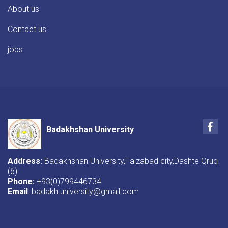
About us
Contact us
jobs
Fac
Badakhshan University
Address:
Badakhshan University,Faizabad city,Dashte Qruq
(6)
Phone:
+93(0)799446734
Email
: badakh.university@gmail.com