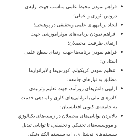
فراهم نمودن محیط علمی مناسب جهت ارایه
ی
دروس تئوری و
عملی؛
ایجاد برنامه‏های علمی وتحقیقی در پوهنحی؛
فراهم نمودن برنامه
های موثرآموزشی جهت
ارتقای ظرفیت
محصلان؛
فراهم نمودن برنامه
ها جهت ارتقای سطح علمی
استادان؛
تنظیم نمودن کریکولم، کورس
ها و لابراتوارها
مطابق به
نیازهای جامعه؛
ارایه‏ی دانش
های روزآمد، جهت تعلیم وتربیه
ی
کادرهای ملی با توانایی
های کاری و آماده‏ی خدمت
به جامعه
ی کنونی افغانستان؛
بالابردن توانایی
های محصلان در زمینه
های تكنالوژي
و مووسسه
های تخنيكي و تحقيقي، تا توانايی تبدیل
سیستم
های نوشتاری را به سیستم الکترونیکی