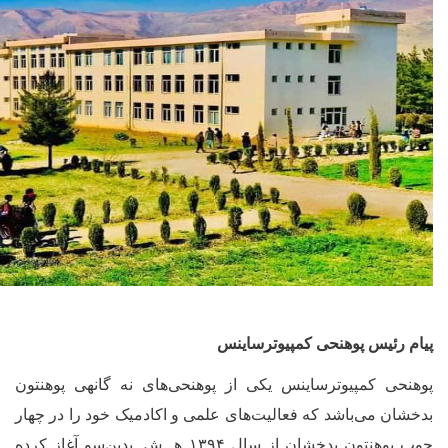
پیام رئیس پوهنحی کمپیوترساینس
پوهنحی کمپیوترساینس یکی از پوهنحی
های نه گانه‏ی پوهنتون
بدخشان می
باشد که فعالیت
های علمی و اکادمیک خود را در چهار
چوب پوهنتون بدخشان از سال ۱۳۹۴ هـ ش. بدین
سو آغاز کرده