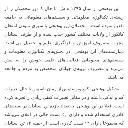
این پوهنحی از سال ۱۳۹۵ ه ش. تا حال ۸ دور محصلان را از
رشته
ی تکنالوژی معلوماتی و سیستم
های معلوماتی به جامعه
تقدیم نموده است. محصلان این پوهنحی با سپری نمودن امتحان
کانکور از ولایات مختلف کشور جذب شده و از طرف استادان
مجرب مصروف آموزش و فراگیری تعلیم و تحصیل می
باشند.
دیپارتمنت
های این پوهنحی
در بخش
های تکنالوژی معلومات و
سیستم
های معلوماتی فعالیت
های علمی خویش را به پیش
می
برند و مصروف تربیه
ی جوانان متخصص به مردم و جامعه
می
باشند.
تشکیل پوهنحی کمپیوترساینس
از زمان تاسیس تا حال تغییرات
کم و اندکی داشته و در مقابل تغییرات کیفی زیادی را تجربه کرده
است. فعلا در این پوهنحی به تعداد یازده تن استادان در بست
های
کادری استخدام شده و دارای
یک
بست خالی در اعلان می
باشد
که مجموعا دارای
۱۲
بست کادری است. از جمله ۱۲ تن استادان