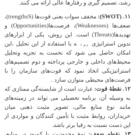
رشد، تصمیم گیری و رفتارها عالی ارائه می کنند.
trengths
S
SWOT
۱۱. (
):
مخفف سوات یعنی قوت‌ها (
)،
Opportunities
Weaknesses
ضعف‌ها (
)، فرصت‌ها(
) و
Threats
تهدیدها(
) است. این روش، یکی از ابزارهای
تدوین استراتیژی
بود
ه
با استفاده از این تحلیل ،این
امکان حاصل می شود که نخست به تجزیه وتحلیل
محیط‌های داخلی و خارجی پرداخته و دوم تصمیم‌های
استراتیژیکی اتخاذ نمود که قوت‌های سازمان را با
فرصت‌های محیطی متوازن سازد .
۱۲. نقطۀ قوت
:
عبارت است از شایسته‌گی ممتازی که
به وسیله آن، برنامه تحصیلی می تواند در زمینه‌های
مانند نوع منابع مالی، تصویر مثبت ذهنی میان
خریداران، روابط مثبت با تأمین کنندگان و مواردی از
این دست نسبت به رقبا برتر باشد.
۱۳. نقطه ضعف
:
نوع محدودیت یا کمبود در منابع،