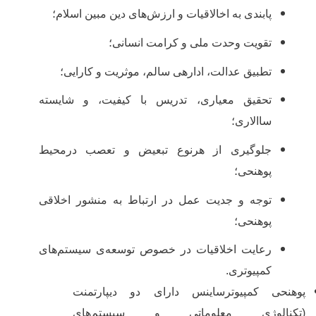
پابندی به اخالاقیات و ارزش
های دین مبین اسلام؛
تقویت وحدت ملی و کرامت انسانی؛
تطبیق عدالت، اداره‏ی سالم، موثریت و کارایی؛
تحقیق معیاری، تدریس با کیفیت، و شایسته
ساالاری؛
جلوگیری از هرنوع تبعیض و تعصب درمحیط
پوهنحی؛
توجه و جدیت عمل در ارتباط به منشور اخلاقی
پوهنحی؛
رعایت اخلاقیات در خصوص توسعه
ی سیستم
های
کمپیوتری
.
پوهنحی کمپیوترساینس دارای دو دیپارتمنت
(تکنالوژی معلوماتی و سیستم
های