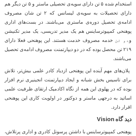
استخدام شده
۵
تن دارای سویه
ی تحصیلی ماستر و ۵ تن دیگر هم
دارای تحصیلات به سویه
ی لیسانس که ۲ تن شان مصروف
ادامه
ی تحصیل دوره
ی ماستری می
باشند. در بست
های اداری
پوهنحی کمپیوترساینس
هم یک مدیر تدریسی، یک مدیر تکنیشن
و
دو تن
خدمه مصروف خدمت هستند. این پوهنحی فعلا دارای
۲۱۹ تن محصل بوده که در دو دیپارتمنت مصروف ادامه
ی تحصیل
می
باشند.
پلان
های مهم آینده این پوهنحی ازدیاد کادر علمی بیش
تر، تلاش
برای تاسیس بخش شبانه و ایجاد دیپارتمنت انجینیری نرم افزار
بوده که در پهلوی این همه از نگاه اکادمیک ارتقای ظرفیت علمی
اساتید به درجه‏ی ماستر و دوکتور در اولویت کاری این پوهنحی
اقرار دارد.
دید گا
ه
Vision
پوهنحی کمپیوترساینس با داشتن پرسونل کادری و اداری پرتلاش،‌