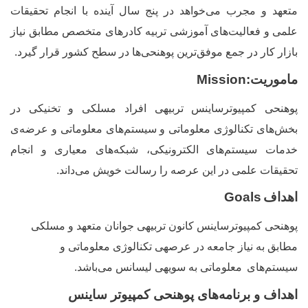
متعهد و مجرب می
خواهد در پنج سال آینده با انجام تحقیقات
علمی و فعالیت
های آموزشی تربیه کادرهای متخصص مطابق نیاز
بازار کار در جمع موفق
ترین پوهنحی
ها در سطح کشور قرار گیرد.
ماموریت:
Mission
پوهنحی کمپیوترساینس تربیه‏ی افراد مسلکی و تخنیکی در
بخش
های تکنالوژی معلوماتی و سیستم
های معلوماتی و عرضه
ی
خدمات سیستم
های الکترونیکی، شبکه
های معیاری و انجام
تحقیقات علمی در این عرصه را رسالت خویش می
داند.
اهداف
Goals
پوهنحی کمپیوترساینس کانون تربیه‏ی جوانان متعهد و مسلکی
مطابق به نیاز جامعه در عرصه‏ی تکنالوژی معلوماتی و
سیستم
های
معلوماتی به سویه‏ی لیسانس می
باشد.
اهداف و برنامه
های پوهنحی کمپیوتر ساینس