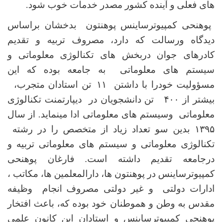
های فعلی و آینده کشور مصدر خدمات خوب شود.
پوهنحی کمپیوترساینس پوهنتون بدخشان براساس
دیدگاه ورسالت که دارد، مصروف تربیه و تقدیم
کادرهای جوان دربخش های تکنالوژی معلوماتی و
سیستم های معلوماتی به جامعه بوده که این
مسؤولیت خودرا با داشتن ۱۱
تن استادان متجرب،
بیشتر از ۴۰۰ تن دانشجویان در دیپارتمنت تکنالوژی
معلوماتی وسیستم های معلوماتی ادا مینماید. از سال
۱۳۹۵ بدین سو تعداد زیاد از متخصص را در رشته
تکنالوژی معلوماتی و سیستم های معلوماتی تربیه و
درجامعه تقدیم داشته است. فارغان پوهنحی
کمپیوترساینس در پوهنتون ها، دارالمعلمین ها، مکاتب ،
ادارات دولتی و غیر دولتی مصروف انجام وظیفه
مقدس به وطن و هموطنان خود بوده که، باعث افتخار
پوهنحی کمییوترساینس و استادان این کانون علمی