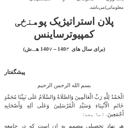
معلوماتی)‌می
باشد.
پلان استراتیژیک
پو
هنځی
کمپیوترساینس
(
برای سال های
۳
140
–
140
۷
ه
ـ
.ش
)
پیشگفتار
بسم الله الرحمن الرحیم
الْحَمْدُ لِلَّهِ رَبِّ الْعَالَمِینَ وَالصَّلَاةُ وَالسَّلَامُ عَلَى نَبِيِّنَا مُحَمَّدٍ
خَاتَمِ الْأَنْبِيَاءِ وَسَيِّدِ الْمُرْسَلِينَ وَعَلَى آلِهِ وَأَصْحَابِهِ
أَجْمَعِينَ.
اما بعد:
هر نهاد تحصیلی مصمم به ان است که در جامعه