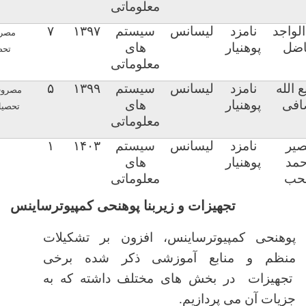
معلوماتی
لواجد
نامزد
لیسانس
سیستم
۱۳۹۷
۷
مصر
ضل
پوهنیار
های
تحص
معلوماتی
ع الله
نامزد
لیسانس
سیستم
۱۳۹۹
۵
مصرو
فی
پوهنیار
های
تحصی
معلوماتی
صیر
نامزد
لیسانس
سیستم
۱۴۰۳
۱
حمد
پوهنیار
های
حب
معلوماتی
تجهیزات و زیربنا پوهنحی کمپیوترساینس
پوهنحی کمپیوترساینس، افزون بر تشکیلات
منظم و منابع آموزشی ذکر شده برخی
تجهیزات در بخش های مختلف داشته که به
جزیات آن می پردازیم.