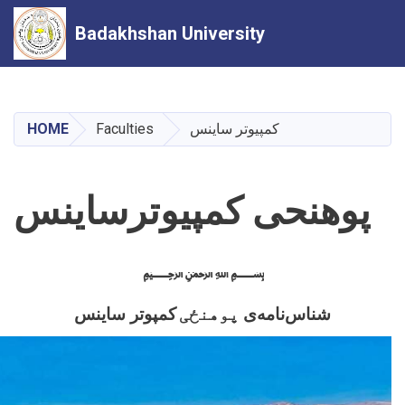
Badakhshan University
Skip
to
main
کمپیوتر ساینس
Faculties
HOME
content
پوهنحی کمپیوترساینس
﷽
شناس
نامه
ی
پوهنځی
کمپوتر ساینس