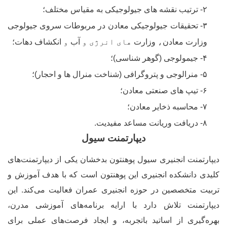
۲- ترتیب نقشه های جیولوجیکی به مقیاس مختلف؛
۳- تحقیقات جیولوجیکی معادن در مربوطات سروی جیولوجی
وزارت معادن
،
وزارت
های
انرژی و
آب
و
انکشاف دهات؛
۴- جیمولوجی (گوهر شناسی)؛
۵- منرالوجی و پتروگرافی (شناخت منرال ها و احجار)؛
۶- تیپ های صنعتی معادن؛
۷- محاسبه ذخایر معادن؛
۸- دریافت وریانت مساعد مفیدیت.
دیپارتمنت سیول
یپارتمنت انجنیری سیول پوهنتون بدخشان یکی از دیپارتمنت‌های
لیدی دانشکده انجنیری این پوهنتون است که با هدف آموزش و
ربیت متخصصین در حوزه انجنیری عمران فعالیت می‌کند. این
یپارتمنت تلاش دارد با ارایه برنامه‌های آموزشی مدرن،
هره‌گیری از اساتید باتجربه، و ایجاد فرصت‌های عملی برای