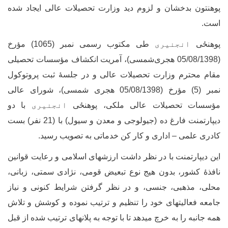
وهنتون بدخشان و لزوم دید وزارت تحصیلات عالی ایجاد شده
ست.
وهنځی
انجنیری
طی مکتوب رسمی نمبر (1065) مؤرخ
(05/08/1398 هجری‌شمسی)، آمریت انکشاف مؤسسات تحصیلی
قام محترم وزارت تحصیلات عالی و در جلسۀ ثبت پروتوکول
نمبر (5) مؤرخ (05/08/1398 هجری شمسی)، شورای عالی
ؤسسات تحصیلات عالی ملکی، پوهنځی
انجنیری
با دو
دیپارتمنت فارغ ده (جیولوجی و معدن و سیول) با (21 نفر) بست
ادری علمی – اداری و کار کن خدماتی به تصویب رسید.
ین دیپارتمنت با در نظر داشت ارزش­های اسلامی و رعایت قوانین
افذۀ کشور، بدون هیج نوع تبعیض قومی، نژادی سمتی، زبانی،
حلی، مذهبی، جنسی، و در نظر گرفتن شرایط کنونی و نیاز
امعه فعالیت­های خود را تنظیم و ترتیب نموده و کوشش و تلاش
مه جانبه را به خرچ می­دهد تا با توجه به پلان­های ترتیب شده از قبل