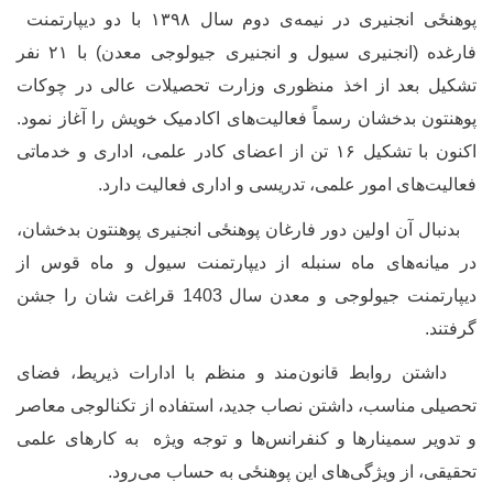
وهنځی
انجنیری در نیمه
ی دوم سال ۱۳۹۸ با دو دیپارتمنت
فارغده (انجنیری سیول و انجنیری جیولوجی معدن) با ۲۱ نفر
شکیل بعد از اخذ منظوری وزارت تحصیلات عالی در چوکات
وهنتون بدخشان رسماً فعالیت‌های اکادمیک خویش را آغاز نمود.
اکنون با تشکیل ۱۶ تن از اعضای کادر علمی، اداری و خدماتی
عالیت‌های امور علمی، تدریسی و اداری فعالیت دارد.
دنبال آن‌ اولین دور فارغان
پوهنځی
انجنیری پوهنتون بدخشان‌،
ر میانه‌های ماه سنبله از دیپارتمنت سیول و ماه قوس از
دیپارتمنت جیولوجی و معدن سال 1403 قراغت شان را جشن
رفتند.
اشتن روابط قانون‌مند و منظم با ادارات ذیریط، فضای
حصیلی مناسب، داشتن نصاب جدید، استفاده از تکنالوجی معاصر
 تدویر سمینارها و کنفرانس‌ها و توجه ویژه به کارهای علمی
حقیقی، از ویژگی‌های این
پوهنځی
به حساب می‌رود.