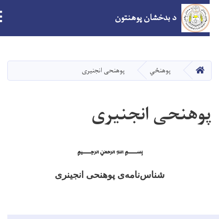
د بدخشان پوهنتون
اصلي
منځپانګه
دانګل
کور
پوهنځي
پوهنحی انجنیری
وهنحی انجنیری
﷽
شناس
نامه
ی پوهنحی انجینری