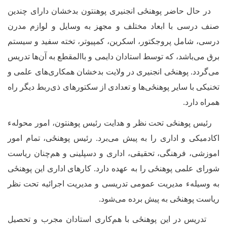
ر حال حاضر
پوهنځی
انجنیری پوهنتون بدخشان دارای چندین
نف درسی با ابعاد مختلف و مجهز به وسایل و لوازم مدرن
رسی
‌، شامل پروجکتور، اسکرین، کمپیوتر، تخته سفید و سیستم
رق می
باشد، که توسط استادان دایمی و باالمقطع به آن‌ها تدریس
ی‌گردد. پوهنځی انجنیری در ولایت بدخشان همکاری‌های علمی و
خنیکی با سایر پوهنځی‌ها و تعدادی از سکتورهای ذی‌ربط دیگر راه
مراه دارد.
ئیس
پوهنځی
تحت نظر و هدایت رئیس پوهنتون، امور محولهء
کادمیکی و اداری را به پیش می‌برد. رئیس
پوهنځی
، تمام امور
موزشی، فرهنگی، تحقیقی، اداری و دسپلینی و هم‌چنان ریاست
ورای علمی
پوهنځی
را به عهده دارد. کارهای اداری این
پوهنځی
ه وسیلهء مدیریت عمومی تدریسی و مدیریت اجرائیه تحت نظر
یاست
پوهنځی
به پیش برده می‌شود.
دریس در این
پوهنځی
با هم‌کاری استادان مجرب و تحصیل