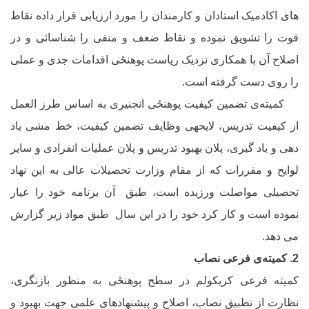
ای اکادمیک استادان و کارمندان را مورد ارزیابی قرار داده نقاط
وت را تشویق نموده و نقاط ضعف و منفی را شناسائی و در
صلاح آن با همکاری نزدیک ریاست پوهنځی اقدامات جدی و عملی
ا روی دست گرفته است.
میته
ی تضمین کیفیت پوهنځی انجنیری به اساس طرز العمل
ز کیفیت تدریس، لایحه‏ی وظایف تضمین کیفیت، خط مشی یاد
هی و یاد گیری، پلان بهبود تدریس و پلان عملیات انفرادی و سایر
وایح و مقررات که از مقام وزارت تحصیلات عالی به این نهاد
حصیلی مواصلت ورزیده است، طبق
آن برنامه خود را عیار
موده است و کار کرد خود را در این سال طبق مواد زیر گزارش
ی دهد.
میته
ی فرعی نصاب
میته فرعی کریکولم در سطح پوهنځی به منظور بازنگری،
ظارت از تطبیق نصاب، اصلاح و پیشنهادهای علمی جهت بهبود و