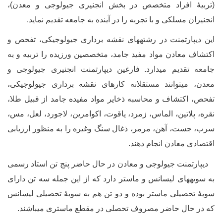
تربیۀ افراد متخصص در بخش انجنیری جیولوجی و معدن)،
نجنیران مسلکی و با تجربه را در آینده به جامعه تقدیم نماید.
ین دیپارتمنت در رشته­های نقشه برداری جیولوجیکی، تفحص و
کتشاف معادن مواد مفید جامد، متخصصین ورزیده را تربیه و به
امعه تقدیم می­دارد.
فارغین دیپارتمنت انجنیری جیولوجی و
عدن، می­توانند مستقلانه کارهای نقشه برداری جیولوجیکی،
فحص، اکتشاف و محاسبه ذخایر مواد مفیده جامد از قبیل طلا،
قره، پلاتین، الماس، زمرد،
یاقوت، اکوامرین، لاجورد، لعل، مس،
رب، جست، آهن، مرمر، ذغال سنگ وغیره را به منظور ارزیابی
قتصادی معادن انجام دهند
.
یپارتمنت جیولوجی و معادن در حال حاضر پنج تن استاد رسمی
ه سویه­های لیسانس و ماستر دارد که از این جمله سه تن دارای
ویۀ تحصیلی ماستر بوده و دو تن هم به سویۀ تحصیلی لیسانس
ه در حال حاضر مصروف تحصلی در مقطع ماستری می­باشند.