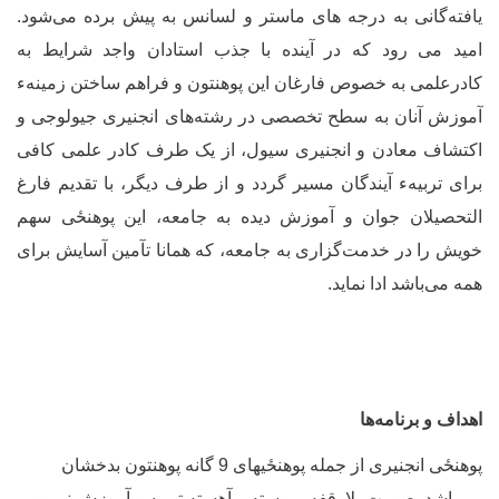
افته‌گانی به درجه های ماستر و لسانس به پیش برده می‌شود.
مید می رود که در آینده با جذب استادان واجد شرایط به
ادرعلمی به خصوص فارغان این پوهنتون و فراهم ساختن زمینهء
موزش آنان به سطح تخصصی در رشته‌های انجنیری جیولوجی و
کتشاف معادن و انجنیری سیول، از یک طرف کادر علمی کافی
رای تربیهء آیندگان مسیر گردد و از طرف دیگر، با تقدیم فارغ
لتحصیلان جوان و آموزش دیده به جامعه، این
پوهنځی
سهم
ویش را در خدمت‌گزاری به جامعه، که همانا تآمین آسایش برای
مه می
باشد ادا نماید.
هداف و برنامه‌ها
وهنځی
انجنیری از جمله
پوهنځی
های 9 گانه پوهنتون بدخشان
ی
باشد بصورت بلاوقفه، پیوسته و آهسته تربیه و آموزش نیرو و