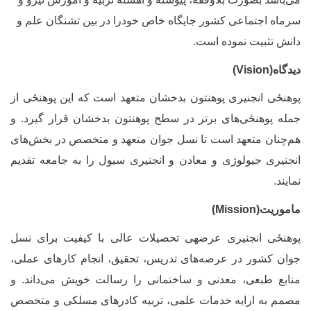
رماه اجتماعی کشور جایگاه خاص خودرا در بین تشنگان علم و
انش تثبیت نموده است.
یدگاه
(
Vision
)
وهنځی
انجنیری پوهنتون بدخشان متعهد است که این
پوهنځی
از
مله پوهنځی‌های برتر در سطح پوهنتون بدخشان قرار گیرد. و
م
چنان متعهد است تا نسل جوان متعهد و متخصص در بخش‌های
نجنیری جیولوژی و معادن و انجنیری سیول را به جامعه تقدیم
مایند.
اموریت(
Mission
)
وهنځی
انجنیری عرضه‏ی تحصیلات عالی با کیفیت برای نسل
وان کشور در عرصه‌های تدریس، تحقیق، انجام کارهای عملی،
نابع طبعی، معدنی و ساختمانی را رسالت خویش می‌داند. و
صمم به ارایه خدمات علمی، تربیه کادر‌های مسلکی و متخصص