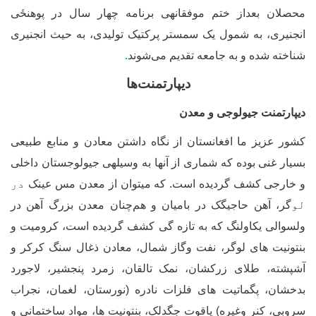
حصلان بعداز ختم موفقانه‏ی برنامه چهار سال در پوهنځی
نجنیری، به شمول یک سمستر پرکتیک تولیدی، به حیث انجنیری
ناخته شده و به جامعه تقدیم می‌شوند
.
دیپارتمنت‌ها
یپارتمنت جیولوجی و معدن
شور عزیز ما افغانستان از نگاه داشتن معادن و منابع طبیعی
سیار غنی بوده که شماری از آن‏ها به وسیله‏ی جیولوجستان داخلی
 خارجی کشف گردیده است. که می‏توان از معدن مس عینک
در
و
گر
، آهن حاجیگک در بامیان و هم
چنان معدن بزرگ آهن در
لسوالی یکاولنگ که به تازه گی کشف گردیده است، کرومیت و
نتونیت های لوگر، نفت وگاز شمال، معادن ذغال سنگ کرکر و
شپشته، طلای زرکشان، نمک تالقان، زمرد پنجشیر، لاجورد
دخشان، پگماتیت های فلزات نادره (نورستان، لغمان، نجراب
روبی، کنر وغیره) یاقوت جگدلک، بنتونیت ها
،
مواد ساختمانی و