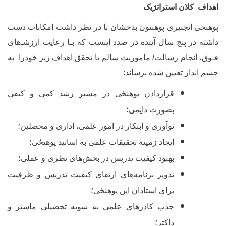
هداف کلان استراتژیک
وهنحی انجنیری پوهنتون بدخشان با در نظر داشت امکانات دست
اشته در پنج سال آینده در صدد این‏ست که بـا رعایت ارزشـ‌های
ـوق، انجام رسالت/ ماموریت سالم با تحقق اهداف زیر خودرا به
شم انداز تعیین شده برساند
:
قراردادن
پوهنځی
در مسیر رشد کمی و کیفی
بصورت دایمی؛
نوآوری و ابتکار در امور علمی، اداری و محصلین؛
ایجاد زمینه تحقیقات علمی به اساتید
پوهنځی
؛
بهبود کیفیت تدریس در بخش‌های نظری و عملی؛
تدویر برنامه‌های ارتقای کیفیت تدریس و ظرفیت
برای استادان این
پوهنځی
؛
جذب کادرهای علمی به سویه تحصیلی ماستر و
داکتر؛