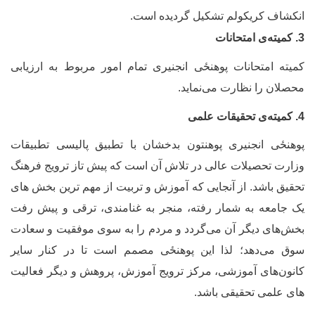
نکشاف کریکولم تشکیل گردیده است.
میته
ی امتحانات
میته امتحانات پوهنځی انجنیری تمام امور مربوط به ارزیابی
حصلان را نظارت می
نماید.
میته
ی تحقیقات علمی
وهنځی انجنیری پوهنتون بدخشان با تطبیق پالیسی تطبیقات
زارت تحصیلات عالی در تلاش آن است که پیش تاز ترویج فرهنگ
حقیق باشد. از آنجایی که آموزش و تربیت از مهم ترین بخش های
ک جامعه به شمار رفته، منجر به غنامندی، ترقی و پیش رفت
خش‌های دیگر آن می‌گردد
و مردم را به سوی موفقیت و سعادت
وق می‌دهد؛ لذا این پوهنځی مصمم است تا در کنار سایر
انون‌های آموزشی، مرکز ترویج آموزش، پروهش و دیگر فعالیت
ای علمی تحقیقی باشد.