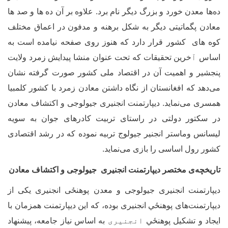
ه‌ها معدن خورد و بزرگ دیگر نام برد. علاوه بر آن ده ها و صد ها
عادن پگماتیتی دیگر به شکل برهنه و مدفون در اعماق مختلف
وه های کشور قرار دارد که هنوز روی صفحه نیامده است به
ساس
آ
خرین تحقیقات که تحت عنوان منشا پیدایش زمرد ولایت
نجشیر و اهمیت آن در اقتصاد ملی کشور صورت گرفته نشان
ی‌دهد که افغانستان از نگاه داشتن معادن زمرد با کشور کلمبیا
مسری می
نماید. دیپارتمنت انجنیری جیولوجی و اکتشاف معادن
ر سکتور دولتی در راستای تربیت کادرهای جوان به سویه
یسانس وماستر انجنیر جیولوج تربیه نموده که در رشد اقتصادی
شور رول اساسی را بازی می
نماید.
اریخچه‏‌ی مختصر دیپارتمنت انجنیری جیولوجی و اکتشاف معادن
یپارتمنت انجنیری جیولوجی و معدن پوهنځی انجنیری یکی از
یپارتمنت­‌های پوهنځي انجنیری بوده، که این دیپارتمنت همزمان با
یجاد و تشکیل پوهنځي
انجنیری
به اساس نیاز جامعه، پیشنهاد