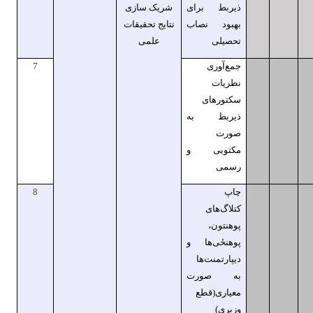
ذیربط برای
شریک سازی
بهبود نصاب
نتایج تحقیقات
تحصیلی
علمی
جمع‌آوری
7
نظریات
سکتورهای
ذیربط به
صورت
مکتوبی و
رسمی
چاپ
8
کتلاگ‌های
پوهنتون،
پوهنحٔی‌ها و
دیپارتمنت‌ها
به صورت
معیاری(قطع
وزیری)