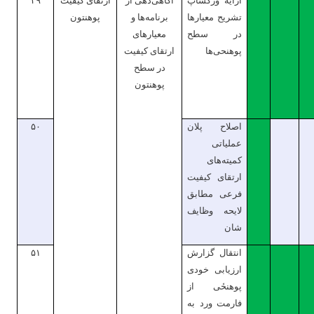
ارایه ورکشاپ
آگاهی‌دهی از
ارتقای کیفیت
۴۹
تشریح معیارها
برنامه‌ها و
پوهنتون
در سطح
معیارهای
پوهنحی‌ها
ارتقای کیفیت
در سطح
پوهنتون
اصلاح پلان
۵۰
عملیاتی
کمیته‌های
ارتقای کیفیت
فرعی مطابق
لایحه وظایف
شان
انتقال گزارش
۵۱
ارزیابی خودی
پوهنحٔی‌ از
فارمت ورد به