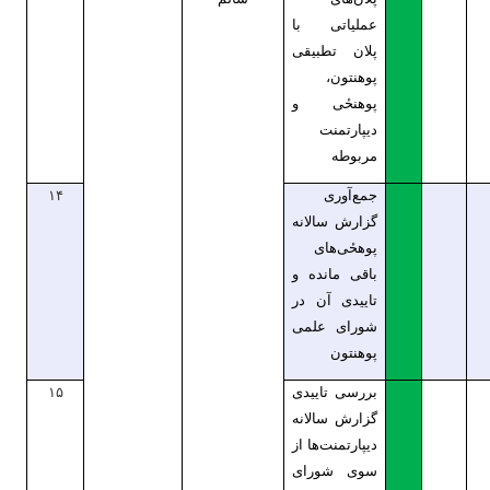
عملیاتی با
پلان تطبیقی
پوهنتون،
پوهنحٔی و
دیپارتمنت
مربوطه
جمع‌آوری
۱۴
گزارش سالانه
پوهحٔی‌های
باقی مانده و
تاییدی آن در
شورای علمی
پوهنتون
بررسی تاییدی
۱۵
گزارش سالانه
دیپارتمنت‌ها از
سوی شورای