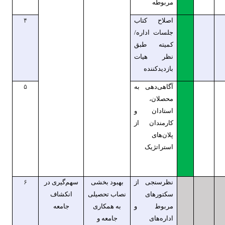
مربوطه
اصلاح کتاب
۴
جلسات اداره/
کمیته طبق
نظر هیات
بازدیدکننده
آگاهی‌دهی به
۵
محصلان،
استادان و
کارمندان از
پلان‌های
استراتژیک
نظرسنجی از
بهبود بخشی
سهم‌گیری در
۶
سکتورهای
نصاب تحصیلی
انکشاف
مربوط و
به همکاری
جامعه
اداره‌های
جامعه و