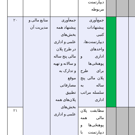
دیپارتمنت
مربوطه
جمع‌آوری
جمعآوری
منابع مالی و
۲۰
پیشنهادات
پیشنهاد همه
مدیریت آن
کتبی
بخش‌های
دیپارتمنت‌ها،
علمی و اداری
واحد‌های
در طرح پلان
اداری و
مالی پنج ساله
پوهنحٔی‌ها
و سالانه و تهیه
برای طرح
و تدارک به
پلان مالی پنج‌
موقع
ساله به
مصارفاتی
سلسله مراتب
تطبیق
اداری
پلان‌های همه
بخش‌های
مطابقت پلان
۲۱
علمی و اداری
مالی همه
پوهنحٔی‌ها و
دیپارتمنت با