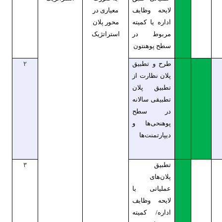
لایحه وظایف
معیاری در
اداره یا کمیته
محور پلان
مربوط در
استراتژیک
سطح پوهنتون
طرح و تطبیق
۲
پلان نظارت از
تطبیق پلان
تطبیقی سالانه
در سطح
پوهنحی‌ها و
دیپارتمنت‌ها
تطبیق
۳
پلان‌های
عملیاتی با
لایحه وظایف
اداره/ کمیته