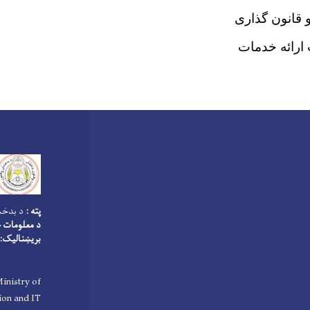
 قانون گذاری
 ارائه خدمات
پته :
د بدخشا
د معلومات څ
بریښنالیک:
inistry of
on and IT