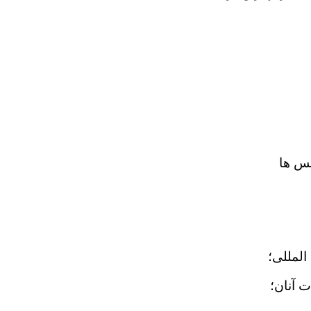
نس ها
المللی؛
 آنان؛