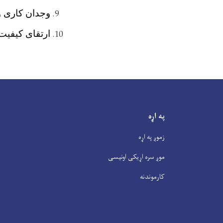
وجدان کاری و
ارتقای کیفیت
په اړه
زموږ په اړه
موږ سره اړیکی اونیسی
کارموندنه