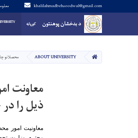
khalilahmadbehsoodwal@gmail.com
0799446734 م
Main navigation
IVERSITY
د بدخشان پوهنتون
د بدخشان پوهنتون
کورپاڼه
کور
ABOUT UNIVERSITY
محصلانو چار
معاونت ام
ذیل را در 
معاونیت امور محصل
محترم وزارت تحصی