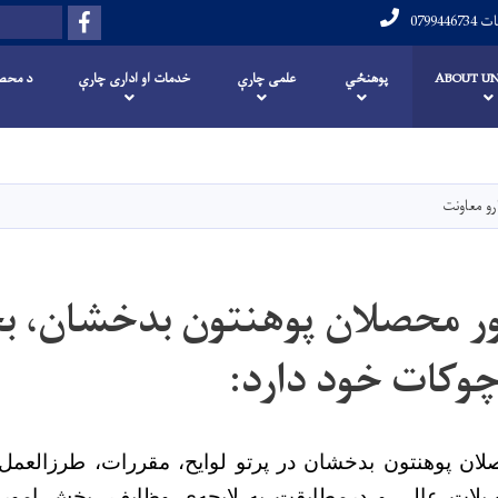
Facebook
لټون
علومات
ABOUT UN
پوهنځي
علمی چارې
خدمات او اداری چارې
د محصل
اصلي
منځپانګه
دانګل
و معاونت
ور محصلان پوهنتون بدخشان، 
چوکات خود دارد:
ان پوهنتون بدخشان در پرتو لوایح، مقررات، طرزالعمل‌
لات عالی و درمطابقت به لایحه‌ی وظایف، بخش امور 