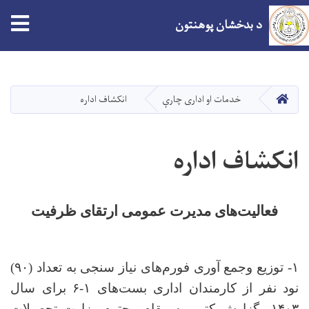
د بدخشان پوهنتون
اصلي
منځپانګه
دانګل
کور
خدمات او اداری چارې
انکشاف اداره
انکشاف اداره
فعالیت
های مدیرت عمومی ارتقای ظرفیت
۱- توزیع وجمع آوری فورم‌های نیاز سنجی به تعداد (۹۰)
نود نفر از کارمندان اداری بست
های ۱-۶ برای سال
۱۴۰۳ وگزارش کتبی به مقام محترم وزارت تحصیلات