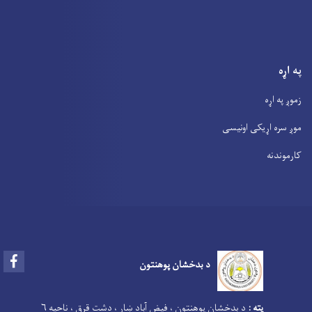
په اړه
زموږ په اړه
موږ سره اړیکی اونیسی
کارموندنه
Facebook
د بدخشان پوهنتون
پته :
د بدخشان پوهنتون ، فیض آباد ښار ، دشت قرق ، ناحیه ۶