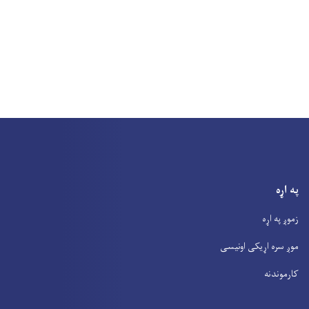
په اړه
زموږ په اړه
موږ سره اړیکی اونیسی
کارموندنه