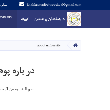
khalilahmadbehsoodwal@gmail.com
0799446734 م
Main navigation
IVERSITY
د بدخشان پوهنتون
د بدخشان پوهنتون
کورپاڼه
کور
about university
در باره پ
بسم الله الرحمن الرح