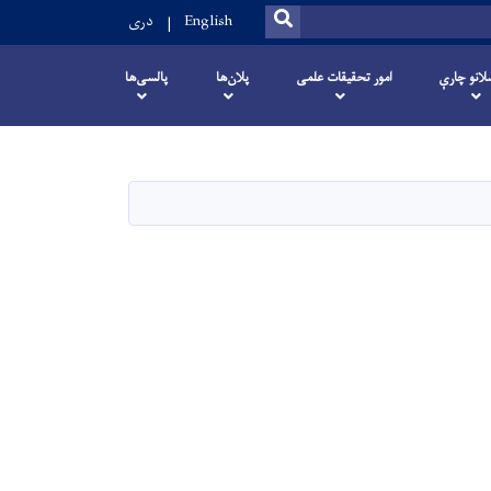
SEARCH
English
دری
انو چارې
امور تحقیقات علمی
پلان‌ها
پالسی‌ها