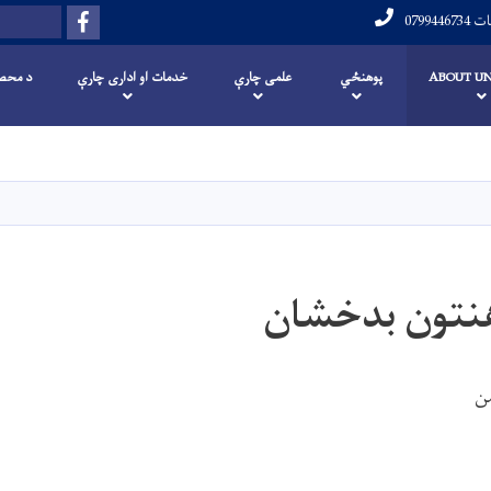
Facebook
لټون
علومات
ABOUT UN
پوهنځي
علمی چارې
خدمات او اداری چارې
د محصل
اصلي
منځپانګه
دانګل
وهنتون بدخشان
من