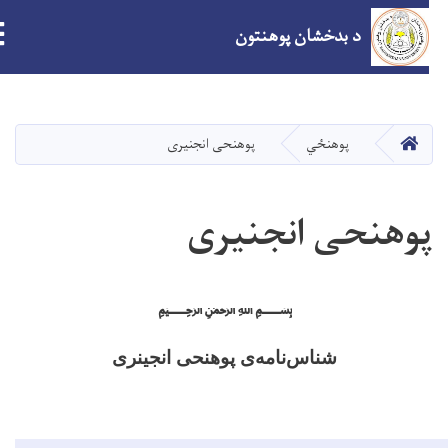
ion
د بدخشان پوهنتون
اصلي
منځپانګه
دانګل
کور
پوهنځي
پوهنحی انجنیری
وهنحی انجنیری
﷽
شناس
نامه
ی پوهنحی انجینری