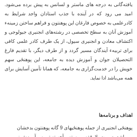
افته‌گانی به درجه های ماستر و لسانس به پیش برده می‌شود.
مید می رود که در آینده با جذب استادان واجد شرایط به
ادرعلمی به خصوص فارغان این پوهنتون و فراهم ساختن زمینهء
موزش آنان به سطح تخصصی در رشته‌های انجنیری جیولوجی و
کتشاف معادن و انجنیری سیول، از یک طرف کادر علمی کافی
رای تربیهء آیندگان مسیر گردد و از طرف دیگر، با تقدیم فارغ
لتحصیلان جوان و آموزش دیده به جامعه، این
پوهنځی
سهم
ویش را در خدمت‌گزاری به جامعه، که همانا تآمین آسایش برای
مه می
باشد ادا نماید.
هداف و برنامه‌ها
وهنځی
انجنیری از جمله
پوهنځی
های 9 گانه پوهنتون بدخشان
ی
باشد بصورت بلاوقفه، پیوسته و آهسته تربیه و آموزش نیرو و