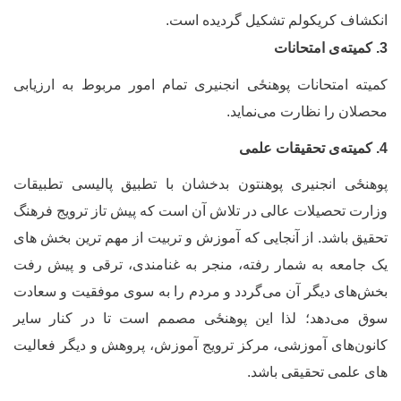
نکشاف کریکولم تشکیل گردیده است.
میته
ی امتحانات
میته امتحانات پوهنځی انجنیری تمام امور مربوط به ارزیابی
حصلان را نظارت می
نماید.
میته
ی تحقیقات علمی
وهنځی انجنیری پوهنتون بدخشان با تطبیق پالیسی تطبیقات
زارت تحصیلات عالی در تلاش آن است که پیش تاز ترویج فرهنگ
حقیق باشد. از آنجایی که آموزش و تربیت از مهم ترین بخش های
ک جامعه به شمار رفته، منجر به غنامندی، ترقی و پیش رفت
خش‌های دیگر آن می‌گردد
و مردم را به سوی موفقیت و سعادت
وق می‌دهد؛ لذا این پوهنځی مصمم است تا در کنار سایر
انون‌های آموزشی، مرکز ترویج آموزش، پروهش و دیگر فعالیت
ای علمی تحقیقی باشد.