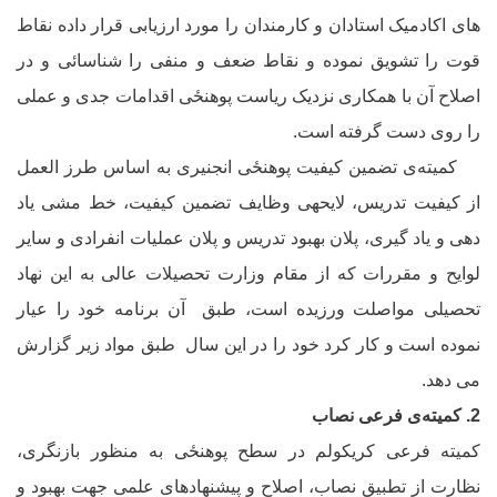
ای اکادمیک استادان و کارمندان را مورد ارزیابی قرار داده نقاط
وت را تشویق نموده و نقاط ضعف و منفی را شناسائی و در
صلاح آن با همکاری نزدیک ریاست پوهنځی اقدامات جدی و عملی
ا روی دست گرفته است.
میته
ی تضمین کیفیت پوهنځی انجنیری به اساس طرز العمل
ز کیفیت تدریس، لایحه‏ی وظایف تضمین کیفیت، خط مشی یاد
هی و یاد گیری، پلان بهبود تدریس و پلان عملیات انفرادی و سایر
وایح و مقررات که از مقام وزارت تحصیلات عالی به این نهاد
حصیلی مواصلت ورزیده است، طبق
آن برنامه خود را عیار
موده است و کار کرد خود را در این سال طبق مواد زیر گزارش
ی دهد.
میته
ی فرعی نصاب
میته فرعی کریکولم در سطح پوهنځی به منظور بازنگری،
ظارت از تطبیق نصاب، اصلاح و پیشنهادهای علمی جهت بهبود و