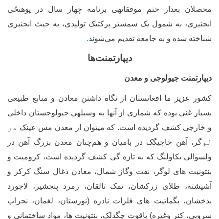
حصلان بعداز ختم موفقانه‏ی برنامه چهار سال در پوهنځی
نجنیری، به شمول یک سمستر پرکتیک تولیدی، به حیث انجنیری
ناخته شده و به جامعه تقدیم می‌شوند
.
دیپارتمنت‌ها
یپارتمنت جیولوجی و معدن
شور عزیز ما افغانستان از نگاه داشتن معادن و منابع طبیعی
سیار غنی بوده که شماری از آن‏ها به وسیله‏ی جیولوجستان داخلی
 خارجی کشف گردیده است. که می‏توان از معدن مس عینک
در
و
گر
، آهن حاجیگک در بامیان و هم
چنان معدن بزرگ آهن در
لسوالی یکاولنگ که به تازه گی کشف گردیده است، کرومیت و
نتونیت های لوگر، نفت وگاز شمال، معادن ذغال سنگ کرکر و
شپشته، طلای زرکشان، نمک تالقان، زمرد پنجشیر، لاجورد
دخشان، پگماتیت های فلزات نادره (نورستان، لغمان، نجراب
روبی، کنر وغیره) یاقوت جگدلک، بنتونیت ها
،
مواد ساختمانی و