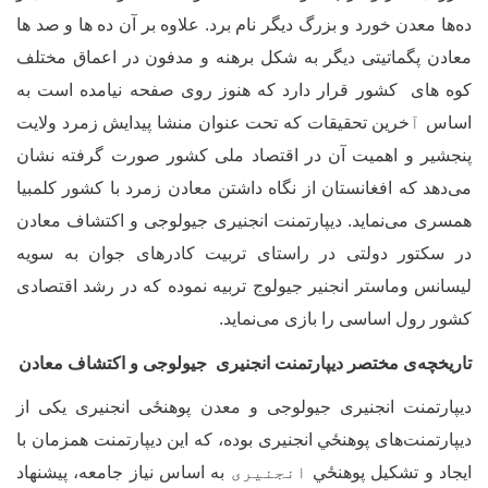
ه‌ها معدن خورد و بزرگ دیگر نام برد. علاوه بر آن ده ها و صد ها
عادن پگماتیتی دیگر به شکل برهنه و مدفون در اعماق مختلف
وه های کشور قرار دارد که هنوز روی صفحه نیامده است به
ساس
آ
خرین تحقیقات که تحت عنوان منشا پیدایش زمرد ولایت
نجشیر و اهمیت آن در اقتصاد ملی کشور صورت گرفته نشان
ی‌دهد که افغانستان از نگاه داشتن معادن زمرد با کشور کلمبیا
مسری می
نماید. دیپارتمنت انجنیری جیولوجی و اکتشاف معادن
ر سکتور دولتی در راستای تربیت کادرهای جوان به سویه
یسانس وماستر انجنیر جیولوج تربیه نموده که در رشد اقتصادی
شور رول اساسی را بازی می
نماید.
اریخچه‏‌ی مختصر دیپارتمنت انجنیری جیولوجی و اکتشاف معادن
یپارتمنت انجنیری جیولوجی و معدن پوهنځی انجنیری یکی از
یپارتمنت­‌های پوهنځي انجنیری بوده، که این دیپارتمنت همزمان با
یجاد و تشکیل پوهنځي
انجنیری
به اساس نیاز جامعه، پیشنهاد