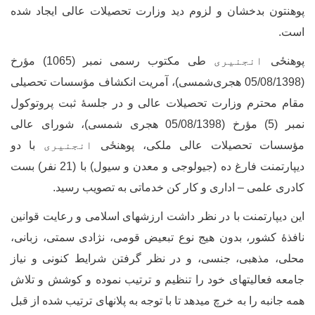
وهنتون بدخشان و لزوم دید وزارت تحصیلات عالی ایجاد شده
ست.
وهنځی
انجنیری
طی مکتوب رسمی نمبر (1065) مؤرخ
(05/08/1398 هجری‌شمسی)، آمریت انکشاف مؤسسات تحصیلی
قام محترم وزارت تحصیلات عالی و در جلسۀ ثبت پروتوکول
نمبر (5) مؤرخ (05/08/1398 هجری شمسی)، شورای عالی
ؤسسات تحصیلات عالی ملکی، پوهنځی
انجنیری
با دو
دیپارتمنت فارغ ده (جیولوجی و معدن و سیول) با (21 نفر) بست
ادری علمی – اداری و کار کن خدماتی به تصویب رسید.
ین دیپارتمنت با در نظر داشت ارزش­های اسلامی و رعایت قوانین
افذۀ کشور، بدون هیج نوع تبعیض قومی، نژادی سمتی، زبانی،
حلی، مذهبی، جنسی، و در نظر گرفتن شرایط کنونی و نیاز
امعه فعالیت­های خود را تنظیم و ترتیب نموده و کوشش و تلاش
مه جانبه را به خرچ می­دهد تا با توجه به پلان­های ترتیب شده از قبل