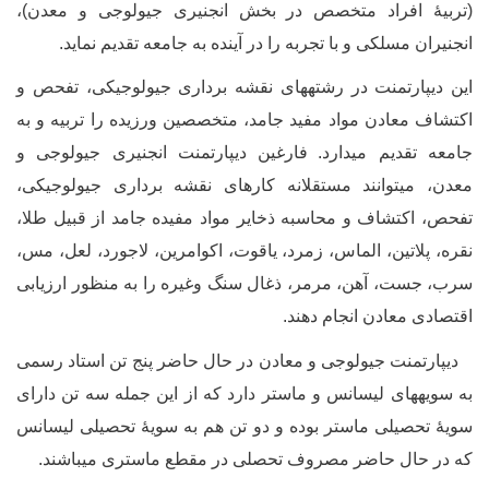
تربیۀ افراد متخصص در بخش انجنیری جیولوجی و معدن)،
نجنیران مسلکی و با تجربه را در آینده به جامعه تقدیم نماید.
ین دیپارتمنت در رشته­های نقشه برداری جیولوجیکی، تفحص و
کتشاف معادن مواد مفید جامد، متخصصین ورزیده را تربیه و به
امعه تقدیم می­دارد.
فارغین دیپارتمنت انجنیری جیولوجی و
عدن، می­توانند مستقلانه کارهای نقشه برداری جیولوجیکی،
فحص، اکتشاف و محاسبه ذخایر مواد مفیده جامد از قبیل طلا،
قره، پلاتین، الماس، زمرد،
یاقوت، اکوامرین، لاجورد، لعل، مس،
رب، جست، آهن، مرمر، ذغال سنگ وغیره را به منظور ارزیابی
قتصادی معادن انجام دهند
.
یپارتمنت جیولوجی و معادن در حال حاضر پنج تن استاد رسمی
ه سویه­های لیسانس و ماستر دارد که از این جمله سه تن دارای
ویۀ تحصیلی ماستر بوده و دو تن هم به سویۀ تحصیلی لیسانس
ه در حال حاضر مصروف تحصلی در مقطع ماستری می­باشند.