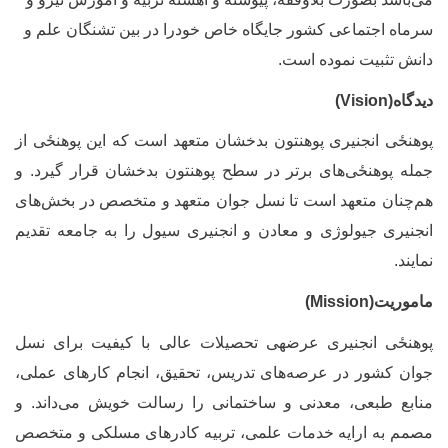
رماه اجتماعی کشور جایگاه خاص خودرا در بین تشنگان علم و
انش تثبیت نموده است.
یدگاه
(
Vision
)
وهنځی
انجنیری پوهنتون بدخشان متعهد است که این
پوهنځی
از
مله پوهنځی‌های برتر در سطح پوهنتون بدخشان قرار گیرد. و
م
چنان متعهد است تا نسل جوان متعهد و متخصص در بخش‌های
نجنیری جیولوژی و معادن و انجنیری سیول را به جامعه تقدیم
مایند.
اموریت(
Mission
)
وهنځی
انجنیری عرضه‏ی تحصیلات عالی با کیفیت برای نسل
وان کشور در عرصه‌های تدریس، تحقیق، انجام کارهای عملی،
نابع طبعی، معدنی و ساختمانی را رسالت خویش می‌داند. و
صمم به ارایه خدمات علمی، تربیه کادر‌های مسلکی و متخصص