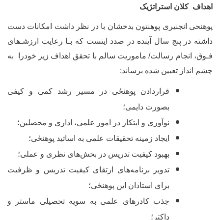
هداف کلان استراتژیک
وهنحی انجنیری پوهنتون بدخشان با در نظر داشت امکانات دست
اشته در پنج سال آینده در صدد این‏ست که بـا رعایت ارزشـ‌های
ـوق، انجام رسالت/ ماموریت سالم با تحقق اهداف زیر خودرا به
شم انداز تعیین شده برساند
:
قراردادن
پوهنځی
در مسیر رشد کمی و کیفی
بصورت دایمی؛
نوآوری و ابتکار در امور علمی، اداری و محصلین؛
ایجاد زمینه تحقیقات علمی به اساتید
پوهنځی
؛
بهبود کیفیت تدریس در بخش‌های نظری و عملی؛
تدویر برنامه‌های ارتقای کیفیت تدریس و ظرفیت
برای استادان این
پوهنځی
؛
جذب کادرهای علمی به سویه تحصیلی ماستر و
داکتر؛