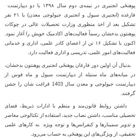
وهنځی
انجنیری در نیمه
ی دوم سال ۱۳۹۸ با دو دیپارتمنت
فارغده (انجنیری سیول و انجنیری جیولوجی معدن) با ۲۱ نفر
شکیل بعد از اخذ منظوری وزارت تحصیلات عالی در چوکات
وهنتون بدخشان رسماً فعالیت‌های اکادمیک خویش را آغاز نمود.
اکنون با تشکیل ۱۶ تن از اعضای کادر علمی، اداری و خدماتی
عالیت‌های امور علمی، تدریسی و اداری فعالیت دارد.
دنبال آن‌ اولین دور فارغان
پوهنځی
انجنیری پوهنتون بدخشان‌،
ر میانه‌های ماه سنبله از دیپارتمنت سیول و ماه قوس از
دیپارتمنت جیولوجی و معدن سال 1403 قراغت شان را جشن
رفتند.
اشتن روابط قانون‌مند و منظم با ادارات ذیریط، فضای
حصیلی مناسب، داشتن نصاب جدید، استفاده از تکنالوجی معاصر
 تدویر سمینارها و کنفرانس‌ها و توجه ویژه به کارهای علمی
حقیقی، از ویژگی‌های این
پوهنځی
به حساب می‌رود.