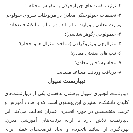
۲- ترتیب نقشه های جیولوجیکی به مقیاس مختلف؛
۳- تحقیقات جیولوجیکی معادن در مربوطات سروی جیولوجی
وزارت معادن
،
وزارت
های
انرژی و
آب
و
انکشاف دهات؛
۴- جیمولوجی (گوهر شناسی)؛
۵- منرالوجی و پتروگرافی (شناخت منرال ها و احجار)؛
۶- تیپ های صنعتی معادن؛
۷- محاسبه ذخایر معادن؛
۸- دریافت وریانت مساعد مفیدیت.
دیپارتمنت سیول
یپارتمنت انجنیری سیول پوهنتون بدخشان یکی از دیپارتمنت‌های
لیدی دانشکده انجنیری این پوهنتون است که با هدف آموزش و
ربیت متخصصین در حوزه انجنیری عمران فعالیت می‌کند. این
یپارتمنت تلاش دارد با ارایه برنامه‌های آموزشی مدرن،
هره‌گیری از اساتید باتجربه، و ایجاد فرصت‌های عملی برای