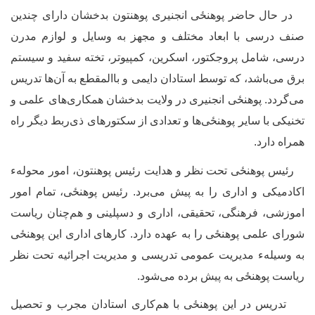
ر حال حاضر
پوهنځی
انجنیری پوهنتون بدخشان دارای چندین
نف درسی با ابعاد مختلف و مجهز به وسایل و لوازم مدرن
رسی
‌، شامل پروجکتور، اسکرین، کمپیوتر، تخته سفید و سیستم
رق می
باشد، که توسط استادان دایمی و باالمقطع به آن‌ها تدریس
ی‌گردد. پوهنځی انجنیری در ولایت بدخشان همکاری‌های علمی و
خنیکی با سایر پوهنځی‌ها و تعدادی از سکتورهای ذی‌ربط دیگر راه
مراه دارد.
ئیس
پوهنځی
تحت نظر و هدایت رئیس پوهنتون، امور محولهء
کادمیکی و اداری را به پیش می‌برد. رئیس
پوهنځی
، تمام امور
موزشی، فرهنگی، تحقیقی، اداری و دسپلینی و هم‌چنان ریاست
ورای علمی
پوهنځی
را به عهده دارد. کارهای اداری این
پوهنځی
ه وسیلهء مدیریت عمومی تدریسی و مدیریت اجرائیه تحت نظر
یاست
پوهنځی
به پیش برده می‌شود.
دریس در این
پوهنځی
با هم‌کاری استادان مجرب و تحصیل