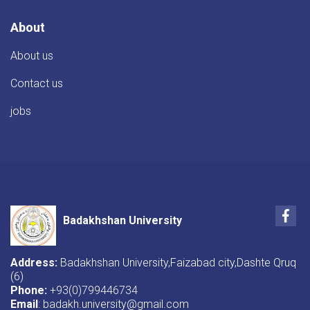
About
About us
Contact us
jobs
Fac
Badakhshan University
Address:
Badakhshan University,Faizabad city,Dashte Qruq
(6)
Phone:
+93(0)799446734
Email
: badakh.university@gmail.com