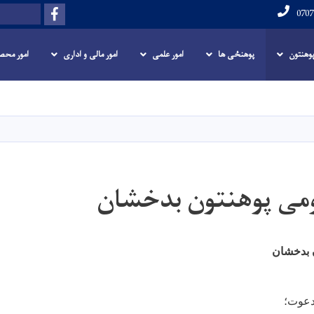
Facebook
Search
 پوهنتون
پوهنځی ها
امور علمی
امور مالی و اداری
امور محص
Skip
to
main
content
می پوهنتون بدخشان
 بدخشان
دعوت؛