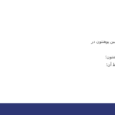
ین پوهنتون در
نتون؛
 آن؛