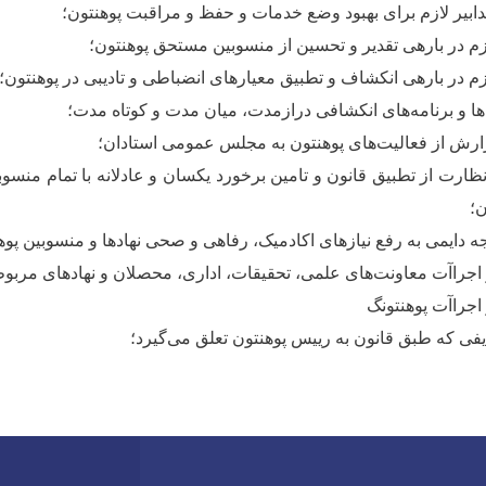
ابیر لازم برای بهبود وضع خدمات و حفظ و مراقبت پوهنتون؛
زم در باره‏ی تقدیر و تحسین از منسوبین مستحق پوهنتون؛
زم در باره‏ی انکشاف و تطبیق معیارهای انضباطی و تادیبی در پوهنتون؛
ها و برنامه
های انکشافی درازمدت، میان مدت و کوتاه مدت؛
رش از فعالیت‌های پوهنتون به مجلس عمومی استادان؛
ظارت از تطبیق قانون و تامین برخورد یک‏سان و عادلانه با تمام منسوب
ن؛
ه دایمی به رفع نیازهای اکادمیک، رفاهی و صحی نهادها و منسوبین پوه
اجراآت معاونت‌های علمی، تحقیقات، اداری، محصلان و نهادهای مربوط
اجراآت پوهنتونگ
یفی
که طبق قانون به رییس پوهنتون تعلق می‌گیرد؛