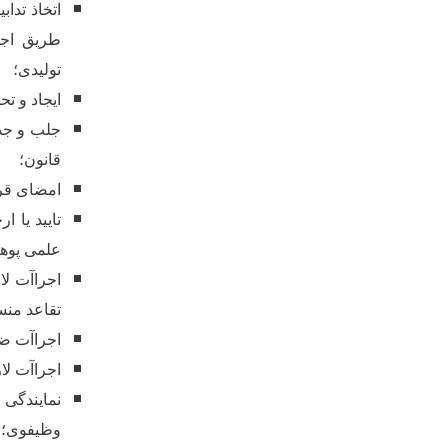
اتخاذ تداب
طریق اجر
تولیدی؛
ایجاد و ت
جلب و ج
قانون؛
امضای قرا
تایید یا ا
علمی پوهن
اجراآت لا
تقاعد من
اجراآت ضر
اجراآت لا
نمایندگی 
وظیفوی؛