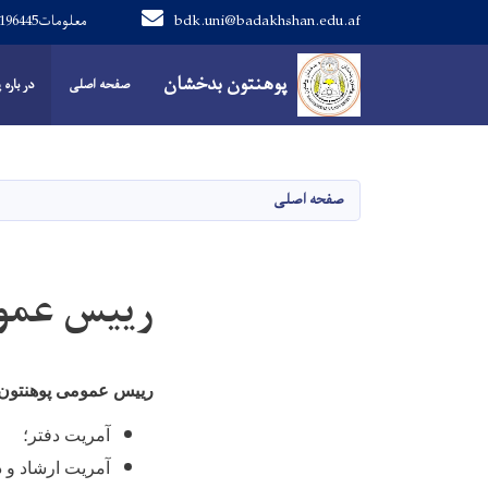
bdk.uni@badakhshan.edu.af
0707196445معلومات
Main navigation
پوهنتون بدخشان
پوهنتون بدخشان
صفحه اصلی
در باره
صفحه اصلی
رییس عمو
رییس عمومی پوهنتون
آمریت دفتر؛
آمریت ارشاد و 