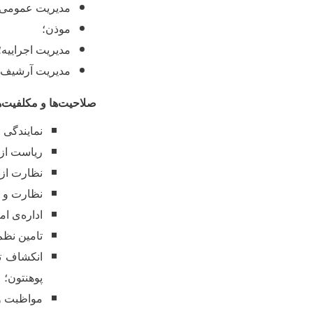
مدیریت عمومی پ
موذن؛
مدیریت اجراییه؛
مدیریت آرشیف؛
صلاحیت
ها و مکلفیت
ه
نمایندگی ق
ریاست از 
نظارت از 
نظارت و م
اداره
ی امو
تامین نظم
انکشاف تد
پوهنتون؛
مواظبت و