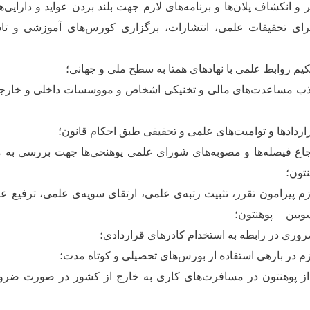
یر و انکشاف پلان
ها و برنامه
های لازم جهت بلند بردن عواید و دارایی
ه
ای تحقیقات علمی، انتشارات، برگزاری کورس
های آموزشی و تا
حکیم روابط علمی با نهادهای همتا به سطح ملی و جهانی؛
ذب مساعدت
های مالی و تخنیکی اشخاص و مووسسات داخلی و خارج
ردادها و توامیت
های علمی و تحقیقی طبق احکام قانون؛
رجاع فیصله
ها و مصوبه
های شورای علمی پوهنحی
ها جهت بررسی به 
تون؛
زم پیرامون تقرر، تثبیت رتبه
ی علمی، ارتقای سویه
ی علمی، ترفیع عل
سوبین
پوهنتون؛
وری در رابطه به استخدام کادرهای قراردادی؛
زم در باره‏ی استفاده از بورس
های تحصیلی و کوتاه مدت؛
از پوهنتون در مسافرت
های کاری به خارج از کشور در صورت ضرور