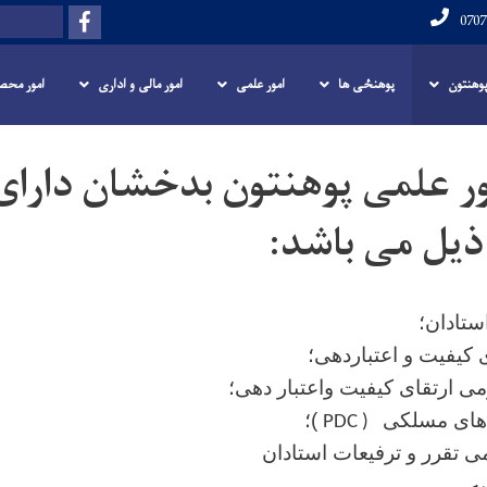
Skip
Facebook
Search
to
main
 پوهنتون
پوهنځی ها
امور علمی
امور مالی و اداری
امور محص
content
ور علمی پوهنتون بدخشان دارای
یل می باشد:
ستادان؛
 کیفیت و اعتباردهی؛
ی ارتقای کیفیت واعتبار دهی؛
‌های مسلکی
)؛
PDC )
 تقرر و ترفیعات استادان
یه