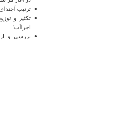
ترتیب آجندای
تکثیر و توزی
اجراآت؛
بررسی و ارزی
پوهنتون و در 
نظارت و بررس
در مورد تکمیل
ریاست از کمی
تسهیل و نظار
نظارت از امو
ارزیابی نصاب
معیارهای بین 
نظارت از انک
ارائه‌ی گزار