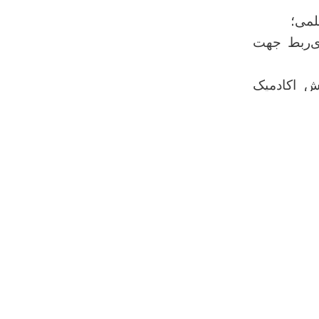
لمی؛
ذی‌ربط جهت
خش اکادمیک
ا؛
جراآت لازم
های زمان و
ست و شورای