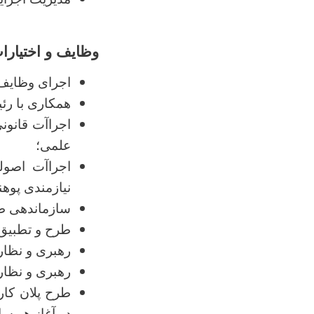
وظایف و اختیارا
اجرای وظایف 
همکاری با رئی
اجراآت قانونی
علمی؛
اجراآت اصول
نیازمندی پوهن
سازماندهی طرح
طرح و تطبیق پ
رهبری و نظار
رهبری و نظار
طرح پلان کار
در آغاز هر س