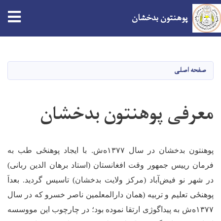
پوهنتون بدخشان
Skip
to
main
صفحه اصلی
content
معرفی پوهنتون بدخشان
پوهنتون بدخشان در سال ۱۳۷۷ه
ش. با ایجاد ‌پوهنځی طب به
فرمان رییس جمهور وقت افغانستان (استاد برهان الدین ربانی)
در شهر نو فیض
آباد (مرکز ولایت بدخشان) تاسیس گردید. بعداَ‌
پوهنځی تعلیم و تربیه (همان دارالمعلمین ناصر خسرو که در سال
۱۳۷۷ه‌ش به پیداگوژی ارتقا نموده بود؛ در چارچوب این مووسسه