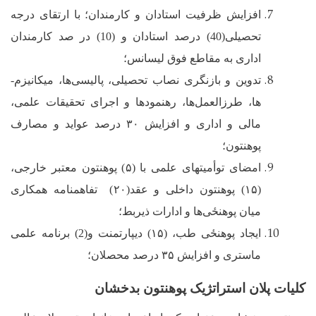
افزایش ظرفیت استادان و کارمندان؛ با ارتقای درجه
تحصیلی(40) درصد استادان و (10) در صد کارمندان
اداری به مقاطع فوق لیسانس؛
تدوین و بازنگری نصاب تحصیلی، پالیسی‌ها، میکانیزم­
ها، طرزالعمل‌ها، رهنمود­ها و اجرای تحقیقات علمی،
مالی و اداری و افزایش ۳۰ درصد عواید و مصارف
پوهنتون؛
امضای توأمیت­های علمی با (۵) پوهنتون معتبر خارجی،
(۱۵) پوهنتون داخلی و عقد(۲۰) تفاهمنامه همکاری
میان پوهنحٔی‌ها و ادارات ذیربط؛
ایجاد پوهنحٔی طب، (۱۵) دیپارتمنت و(2) برنامه علمی
ماستری و افزایش ۳۵ درصد محصلان؛
کلیات پلان استراتژیک
پوهنتون بدخشان